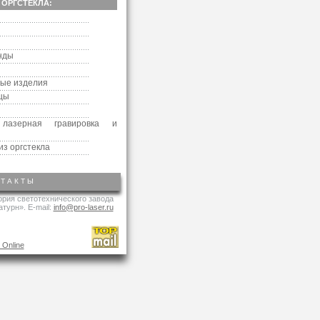
 ОРГСТЕКЛА:
ы
нды
ные изделия
цы
 лазерная гравировка и
из оргстекла
НТАКТЫ
тория светотехнического завода
атурн».
E-mail:
info@pro-laser.ru