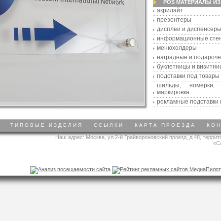
POS МАТЕРИАЛЫ ИЗ
акрилайт
презентеры
дисплеи и диспенсер
информационные сте
менюхолдеры
наградные и подароч
буклетницы и визитни
подставки под товары
шильды, номерки,
маркировка
рекламные подставки 
ТИПОВЫЕ ИЗДЕЛИЯ
ССЫЛКИ
КАРТА ПРОЕЗДА
КО
Наш адрес: Москва, ул.2-й Грайвороновский проезд, д.48, терри
«С