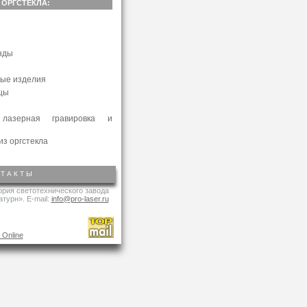
 ОРГСТЕКЛА:
ы
нды
ные изделия
цы
 лазерная гравировка и
из оргстекла
НТАКТЫ
тория светотехнического завода
атурн».
E-mail:
info@pro-laser.ru