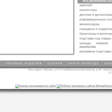
POS МАТЕРИАЛЫ ИЗ
акрилайт
презентеры
дисплеи и диспенсер
информационные сте
менюхолдеры
наградные и подароч
буклетницы и визитни
подставки под товары
шильды, номерки,
маркировка
рекламные подставки 
ТИПОВЫЕ ИЗДЕЛИЯ
ССЫЛКИ
КАРТА ПРОЕЗДА
КО
Наш адрес: Москва, ул.2-й Грайвороновский проезд, д.48, терри
«С